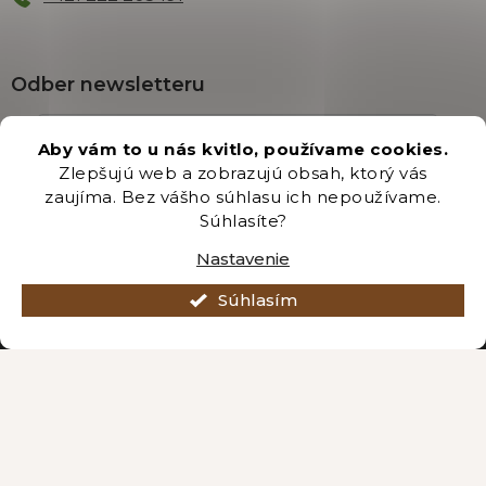
Odber newsletteru
Aby vám to u nás kvitlo, používame cookies.
Zlepšujú web a zobrazujú obsah, ktorý vás
Vložením e-mailu súhlasíte s podmienkami
ochrany
zaujíma. Bez vášho súhlasu ich nepoužívame.
osobných údajov
.
Súhlasíte?
PRIHLÁSIŤ SA
Nastavenie
Súhlasím
Vytvoril Shoptet Premium
Copyright 2026
Záhradníctvo Brozany
. Všetky práva vyhradené.
Upraviť nastavenie cookies