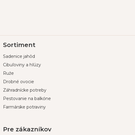
Z
Sortiment
á
p
Sadenice jahôd
ä
t
Cibuľoviny a hľúzy
i
Ruže
e
Drobné ovocie
Záhradnícke potreby
Pestovanie na balkóne
Farmárske potraviny
Pre zákazníkov