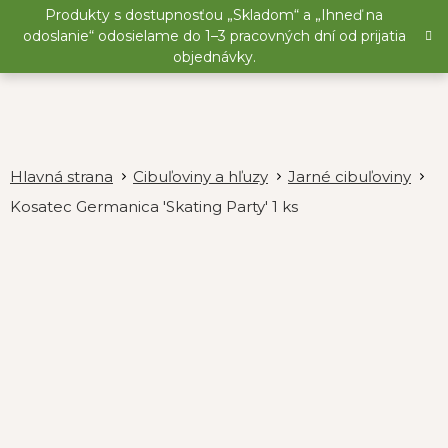
Prejsť
Produkty s dostupnosťou „Skladom“ a „Ihneď na
na
odoslanie“ odosielame do 1–3 pracovných dní od prijatia
obsah
objednávky.
Cibuľoviny a hľuzy
Jarné cibuľoviny
Kosatec Germanica 'Skating Party' 1 ks