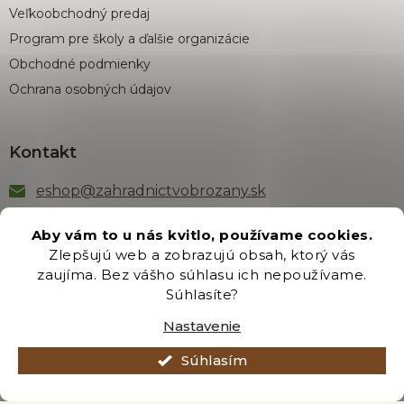
Veľkoobchodný predaj
Program pre školy a ďalšie organizácie
Obchodné podmienky
Ochrana osobných údajov
Kontakt
eshop
@
zahradnictvobrozany.sk
+421 222 205 191
Aby vám to u nás kvitlo, používame cookies.
Zlepšujú web a zobrazujú obsah, ktorý vás
zaujíma. Bez vášho súhlasu ich nepoužívame.
Odber newsletteru
Súhlasíte?
Nastavenie
Súhlasím
Vložením e-mailu súhlasíte s podmienkami
ochrany
osobných údajov
.