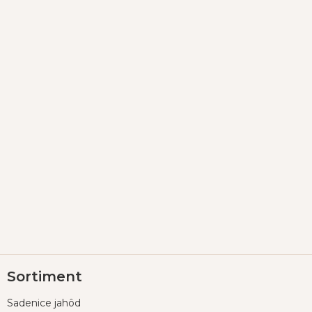
Z
Sortiment
á
p
Sadenice jahôd
ä