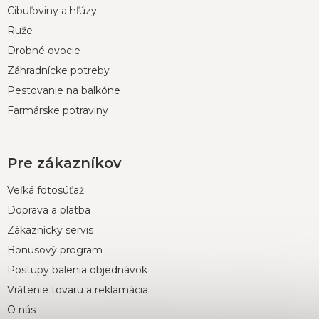
t
Cibuľoviny a hľúzy
i
Ruže
e
Drobné ovocie
Záhradnícke potreby
Pestovanie na balkóne
Farmárske potraviny
Pre zákazníkov
Veľká fotosúťaž
Doprava a platba
Zákaznícky servis
Bonusový program
Postupy balenia objednávok
Vrátenie tovaru a reklamácia
O nás