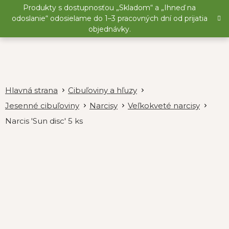
Prejsť
Produkty s dostupnosťou „Skladom“ a „Ihneď na
na
odoslanie“ odosielame do 1–3 pracovných dní od prijatia
obsah
objednávky.
Cibuľoviny a hľuzy
Jesenné cibuľoviny
Narcisy
Veľkokveté narcisy
Narcis 'Sun disc' 5 ks