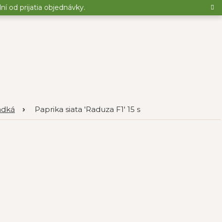
 od prijatia objednávky.
adká
Paprika siata 'Raduza F1' 15 s