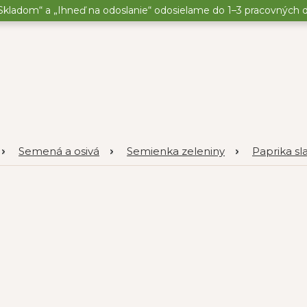
kladom“ a „Ihneď na odoslanie“ odosielame do 1–3 pracovných dní
Semená a osivá
Semienka zeleniny
Paprika sl