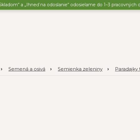
kladom“ a „Ihneď na odoslanie“ odosielame do 1–3 pracovných dní
Semená a osivá
Semienka zeleniny
Paradajky 