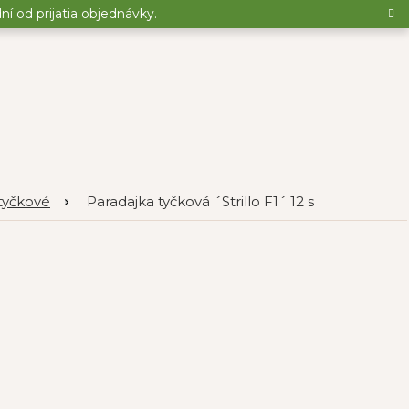
 od prijatia objednávky.
tyčkové
Paradajka tyčková ´Strillo F1´ 12 s