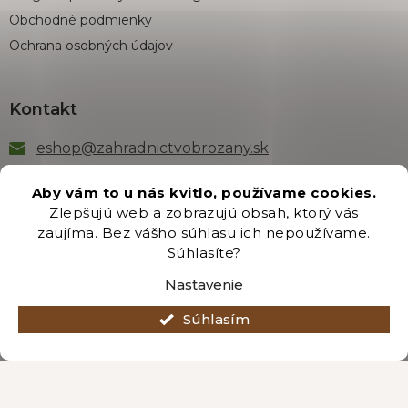
Obchodné podmienky
Ochrana osobných údajov
Kontakt
eshop
@
zahradnictvobrozany.sk
+421 222 205 191
Aby vám to u nás kvitlo, používame cookies.
Zlepšujú web a zobrazujú obsah, ktorý vás
zaujíma. Bez vášho súhlasu ich nepoužívame.
Odber newsletteru
Súhlasíte?
Nastavenie
Súhlasím
Vložením e-mailu súhlasíte s podmienkami
ochrany
osobných údajov
.
PRIHLÁSIŤ SA