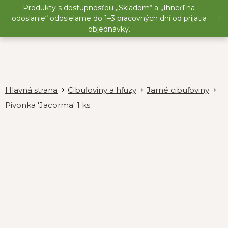
Prejsť
Produkty s dostupnosťou „Skladom“ a „Ihneď na
na
odoslanie“ odosielame do 1–3 pracovných dní od prijatia
obsah
objednávky.
Cibuľoviny a hľuzy
Jarné cibuľoviny
Pivonka 'Jacorma' 1 ks