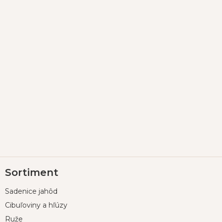
Z
Sortiment
á
p
Sadenice jahôd
ä
t
Cibuľoviny a hľúzy
i
Ruže