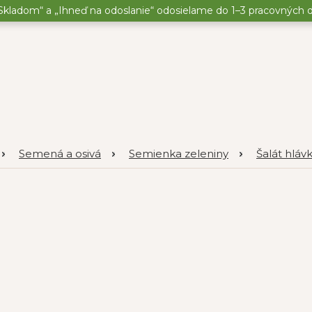
kladom“ a „Ihneď na odoslanie“ odosielame do 1–3 pracovných dní
Semená a osivá
Semienka zeleniny
Šalát hláv