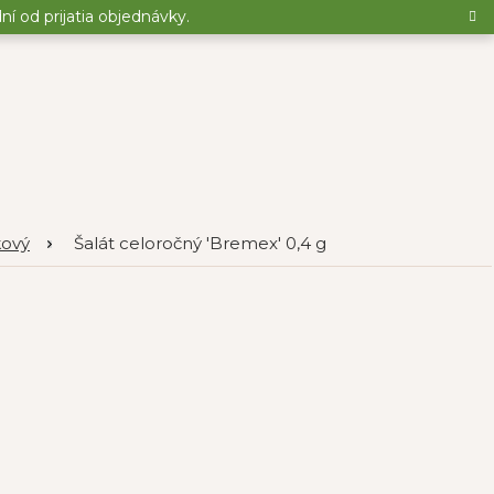
 od prijatia objednávky.
kový
Šalát celoročný 'Bremex' 0,4 g