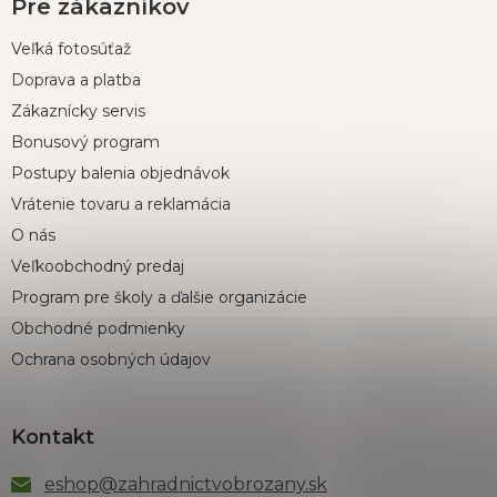
Pre zákazníkov
Veľká fotosúťaž
Doprava a platba
Zákaznícky servis
Bonusový program
Postupy balenia objednávok
Vrátenie tovaru a reklamácia
O nás
Veľkoobchodný predaj
Program pre školy a ďalšie organizácie
Obchodné podmienky
Ochrana osobných údajov
Kontakt
eshop
@
zahradnictvobrozany.sk