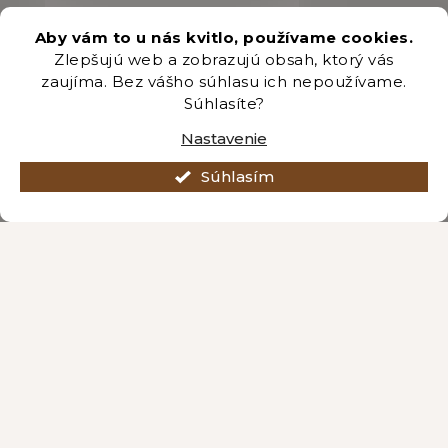
+421 222 205 191
Aby vám to u nás kvitlo, používame cookies.
Zlepšujú web a zobrazujú obsah, ktorý vás
zaujíma. Bez vášho súhlasu ich nepoužívame.
Odber newsletteru
Súhlasíte?
Nastavenie
Súhlasím
Vložením e-mailu súhlasíte s podmienkami
ochrany
osobných údajov
.
PRIHLÁSIŤ SA
Vytvoril Shoptet Premium
Copyright 2026
Záhradníctvo Brozany
. Všetky práva vyhradené.
Upraviť nastavenie cookies