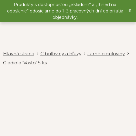
Prejsť
Produkty s dostupnosťou „Skladom“ a „Ihneď na
na
odoslanie“ odosielame do 1–3 pracovných dní od prijatia
obsah
objednávky.
Cibuľoviny a hľuzy
Jarné cibuľoviny
Gladiola 'Vasto' 5 ks