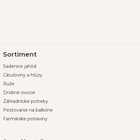
Z
Sortiment
á
p
Sadenice jahôd
ä
t
Cibuľoviny a hľúzy
i
Ruže
e
Drobné ovocie
Záhradnícke potreby
Pestovanie na balkóne
Farmárske potraviny